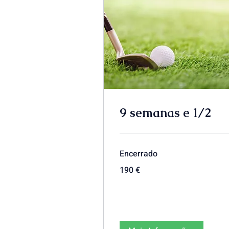
9 semanas e 1/2
Encerrado
190
190 €
euros