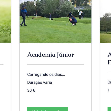
Academia Júnior
A
F
Carregando os dias...
C
Duração varia
30
1
30 €
euros