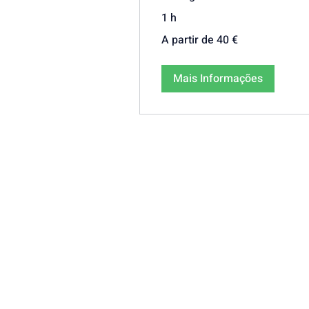
1 h
A
A partir de 40 €
partir
de
40
euros
Mais Informações