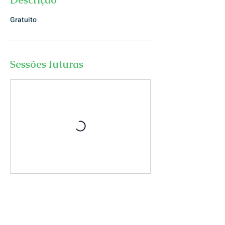
Descrição
Gratuito
Sessões futuras
Informações de contato
Rua António Augusto Gonçalves, Coimbra,