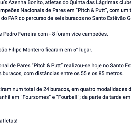
uís Azenha Bonito, atletas do Quinta das Lágrimas clube
mpeões Nacionais de Pares em “Pitch & Putt”, com um to
do PAR do percurso de seis buracos no Santo Estêvão Go
e Pedro Ferreira com - 8 foram vice campeões.
ão Filipe Monteiro ficaram em 5° lugar.
l de Pares “Pitch & Putt” realizou-se hoje no Santo Est
 buracos, com distâncias entre os 55 e os 85 metros.
iram num total de 24 buracos, em quatro modalidades di
anhã em “Foursomes” e “Fourball”; da parte da tarde e
atletas!