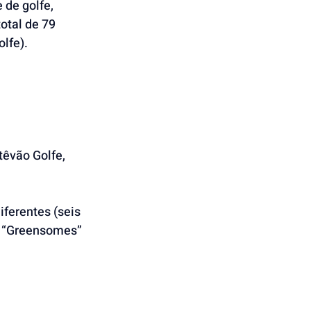
 de golfe, 
tal de 79 
lfe).
êvão Golfe, 
ferentes (seis 
m “Greensomes” 