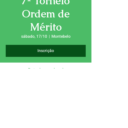
7º Torneio
Ordem de
Mérito
sábado, 17/10
  |  
Montebelo
Inscrição
Data, hora e local
17/10/2026, 09:00
Montebelo, 3510-643 Farminhão, Portugal
© 2026 Quinta das Lágrimas Clube de Golfe