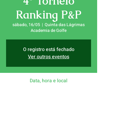
4° Torneio
Ranking P&P
sábado, 16/05
  |  
Quinta das Lágrimas
Academia de Golfe
O registro está fechado
Ver outros eventos
Data, hora e local
16/05/2026, 09:00
Quinta das Lágrimas Academia de Golfe,
Rua António Augusto Gonçalves, 3040-382
Coimbra, Portugal