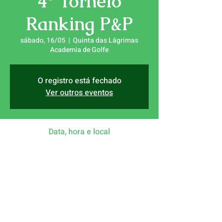
4° Torneio
Ranking P&P
sábado, 16/05
  |  
Quinta das Lágrimas
Academia de Golfe
O registro está fechado
Ver outros eventos
Data, hora e local
16/05/2026, 09:00
Quinta das Lágrimas Academia de Golfe,
Rua António Augusto Gonçalves, 3040-382
Coimbra, Portugal