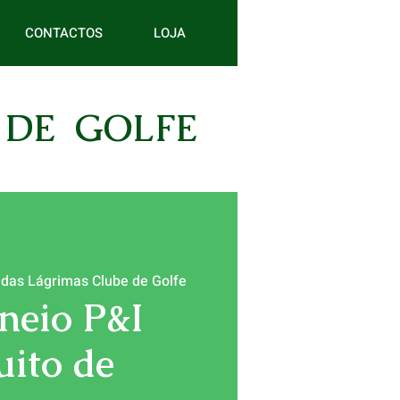
CONTACTOS
LOJA
 DE GOLFE
 das Lágrimas Clube de Golfe
rneio P&I
uito de