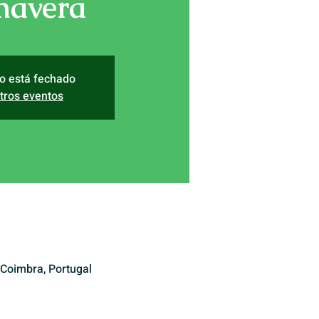
mavera
ro está fechado
tros eventos
Coimbra, Portugal