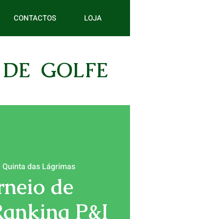
CONTACTOS
LOJA
 DE GOLFE
  
Quinta das Lágrimas
rneio de
Ranking P&I