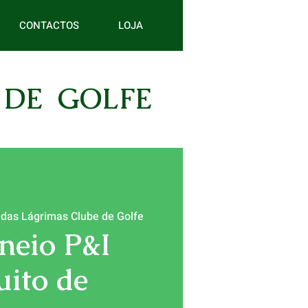
CONTACTOS
LOJA
 DE GOLFE
 das Lágrimas Clube de Golfe
rneio P&I
uito de