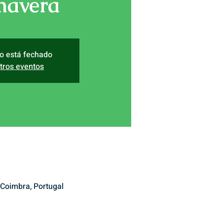
mavera
ro está fechado
tros eventos
Coimbra, Portugal