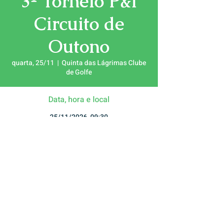
3º Torneio P&I
Circuito de
Outono
quarta, 25/11
  |  
Quinta das Lágrimas Clube
de Golfe
Data, hora e local
25/11/2026, 09:30
Quinta das Lágrimas Clube de Golfe, Rua
António Augusto Gonçalves, 3040-382
Coimbra, Portugal
© 2026 Quinta das Lágrimas Clube de Golfe