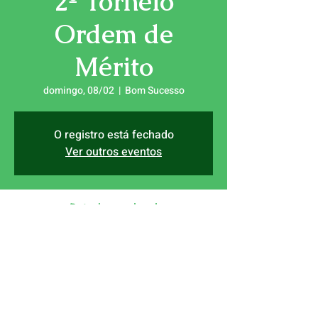
2º Torneio
Ordem de
Mérito
domingo, 08/02
  |  
Bom Sucesso
O registro está fechado
Ver outros eventos
Data, hora e local
08/02/2026, 09:00
Bom Sucesso, Rua do sol poente 48, 2510-
662 Óbidos, Portugal