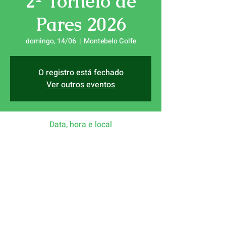
2º Torneio de
Pares 2026
domingo, 14/06
  |  
Montebelo Golfe
O registro está fechado
Ver outros eventos
Data, hora e local
14/06/2026, 09:30
Montebelo Golfe, 3510-643 Farminhão,
Portugal