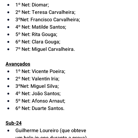
1º Net: Diomar;
2º Net: Teresa Carvalheira;
3ºNet: Francisco Carvalheira;
4º Net: Matilde Santos;
5º Net: Rita Gouga;
6º Net: Clara Gouga;
7º Net: Miguel Carvalheira.
Avançados
1º Net: Vicente Poeira;
2º Net: Valentin Iria;
3ºNet: Miguel Silva;
4º Net: João Santos;
5º Net: Afonso Arnaut;
6º Net: Duarte Santos.
Sub-24
Guilherme Loureiro (que obteve 