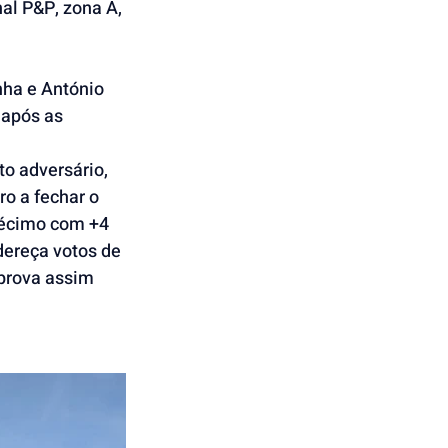
ha e António 
após as 
o a fechar o 
décimo com +4 
dereça votos de 
prova assim 