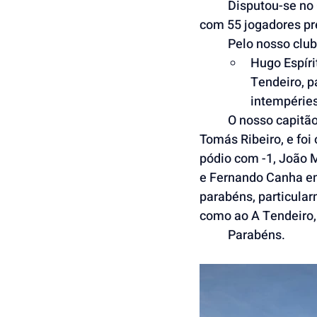
	Disputou-se no Citygolf, em Matosinhos, a segunda prova da liga nacional P&P, zona A, 
com 55 jogadores pr
	Pelo nosso cl
Hugo Espíri
Tendeiro, 
intempéries
	O nosso capitão Hugo Espírito Santo levou a melhor sob o seu mais direto adversário, 
Tomás Ribeiro, e foi
pódio com -1, João 
e Fernando Canha em
parabéns, particula
como ao A Tendeiro, 
	Parabéns.